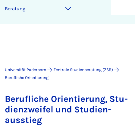
Be­ra­tung
Universität Paderborn
Zentrale Studienberatung (ZSB)
Berufliche Orientierung
Be­ruf­li­che Ori­en­tie­rung, Stu­
di­en­zwei­fel und Stu­di­e­n­
ausstieg