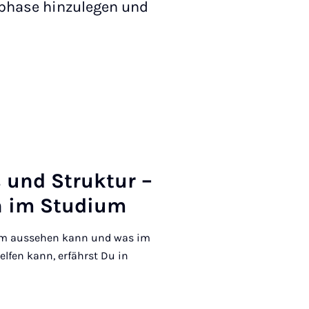
sphase hinzulegen und
s und Struk­tur –
on im Stu­di­um
um aussehen kann und was im
lfen kann, erfährst Du in