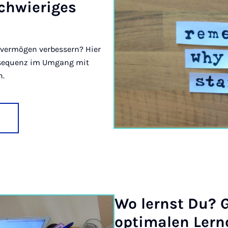
chwie­ri­ges
vermögen verbessern? Hier
nsequenz im Umgang mit
n.
Wo lernst Du? Ge
op­ti­ma­len Lern­