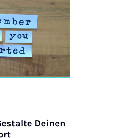
­stal­te Dei­nen
ort