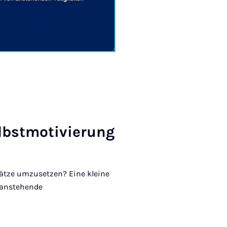
lbst­mo­ti­vie­rung
sätze umzusetzen? Eine kleine
 anstehende