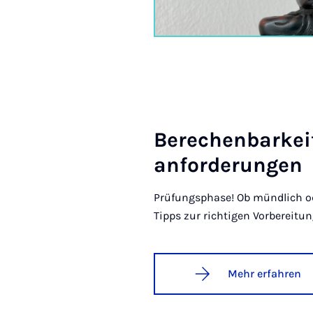
Be­re­chen­bar­ke
an­for­de­run­gen
Prüfungsphase! Ob mündlich ode
Tipps zur richtigen Vorbereitu
Mehr erfahren