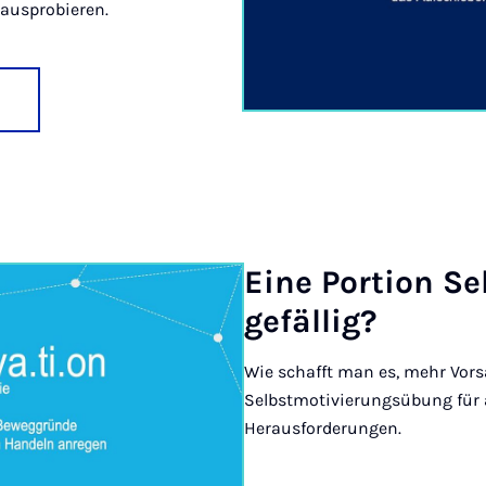
 ausprobieren.
Ei­ne Por­ti­on Se
ge­fäl­lig?
Wie schafft man es, mehr Vor
Selbstmotivierungsübung für
Herausforderungen.