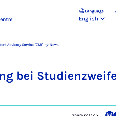
Language
English
entre
dent Advisory Service (ZSB)
News
ung bei Stud­i­en­z­weif
Share post on: