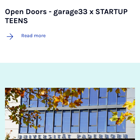
Open Doors - gar­age33 x STAR­TUP
TEENS
Read more