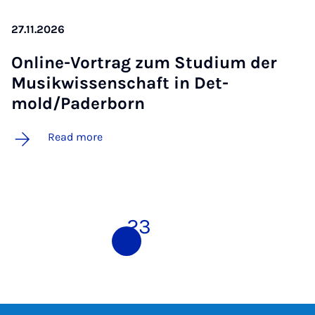
27.11.2026
On­line-Vor­trag zum Stu­di­um der
Mu­sikwis­senschaft in Det­
mold/Pader­born
Read more
1
2
3