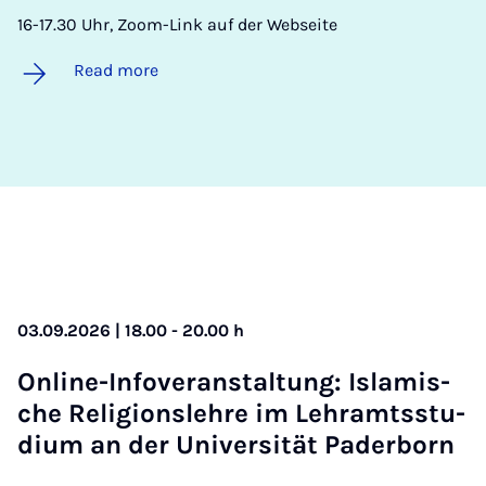
16-17.30 Uhr, Zoom-Link auf der Webseite
Read more
03.09.2026 | 18.00 - 20.00 h
On­line-In­fover­an­stal­tung: Is­lamis­
che Re­li­gionslehre im Lehramtsstu­
di­um an der Uni­versität Pader­born