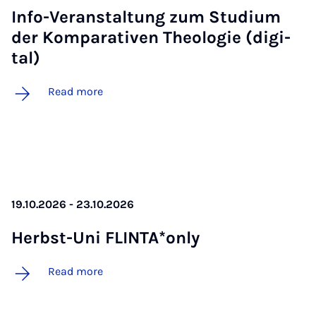
In­­fo-Ver­­an­stal­­tung zum Stu­di­um
der Kom­pa­ra­ti­ven Theo­lo­­gie (di­­gi­
tal)
Read more
19.10.2026 - 23.10.2026
Herbst-Uni FLINTA*only
Read more